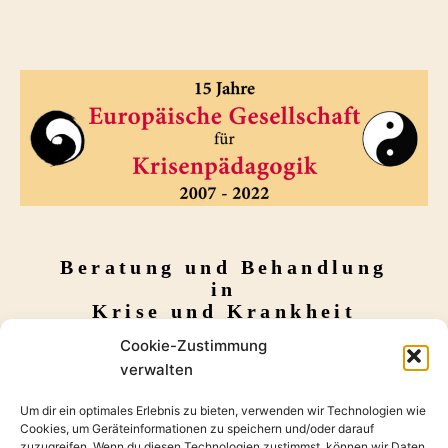
Zum Inhalt springen
Suchen
nach:
Beratung und Behandlung
in
Krise und Krankheit
Cookie-Zustimmung
verwalten
Autorenname: admin
Um dir ein optimales Erlebnis zu bieten, verwenden wir Technologien wie
Cookies, um Geräteinformationen zu speichern und/oder darauf
zuzugreifen. Wenn du diesen Technologien zustimmst, können wir Daten